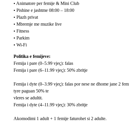
• Animatore per femije & Mini Club
• Pishine e jashtme 08:00 – 18:00
• Plazh privat
• Mbremje me muzike live
• Fitness
• Parkim
• Wi-Fi
Politika e femijeve:
Femija i pare (0–5.99 vjeç): falas
Femija i pare (6–11.99 vjeç): 50% zbritje
Femija i dyte (0–3.99 vjeç): falas por nese ne dhome jane 2 femi
tyre paguan 50% te
vleres se adultit.
Femija i dyte (4–11.99 vjeç): 30% zbritje
Akomodimi 1 adult + 1 femije faturohet si 2 adulte.