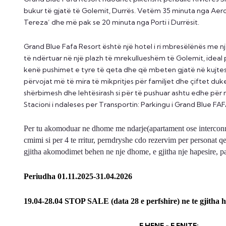
bukur të gjatë të Golemit, Durrës. Vetëm 35 minuta nga Aero
Tereza’ dhe më pak se 20 minuta nga Porti i Durrësit.
Grand Blue Fafa Resort është një hotel i ri mbresëlënës me n
të ndërtuar në një plazh të mrekullueshëm të Golemit, ideal 
kenë pushimet e tyre të qeta dhe që mbeten gjatë në kujtes
përvojat më të mira të mikpritjes për familjet dhe çiftet duke
shërbimesh dhe lehtësirash si për të pushuar ashtu edhe për n
Stacioni i ndaleses per Transportin: Parkingu i Grand Blue FA
Per tu akomoduar ne dhome me ndarje(apartament ose interconn
cmimi si per 4 te rritur, perndryshe cdo rezervim per personat q
gjitha akomodimet behen ne nje dhome, e gjitha nje hapesire, p
Periudha 01.11.2025-31.04.2026
19.04-28.04 STOP SALE (data 28 e perfshire) ne te gjitha h
E HENE - E ENJTE: