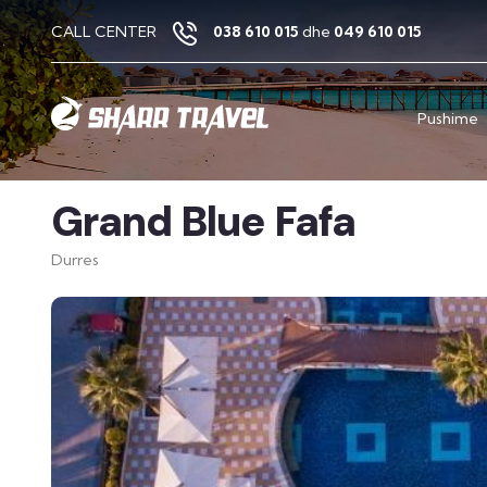
CALL CENTER
038 610 015
dhe
049 610 015
Pushime
Grand Blue Fafa
Durres