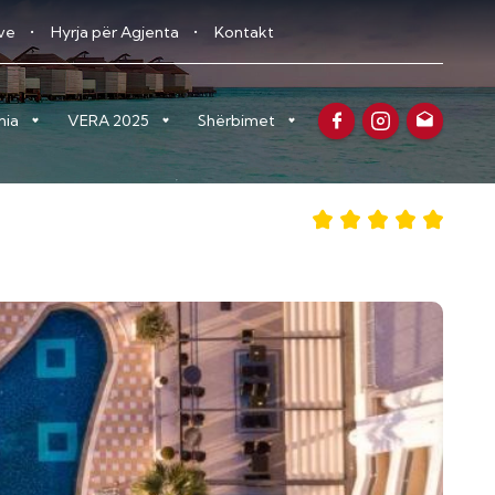
eve
Hyrja për Agjenta
Kontakt
nia
VERA 2025
Shërbimet