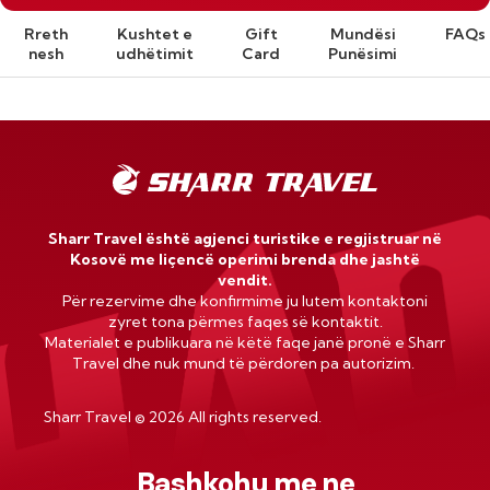
Rreth
Kushtet e
Gift
Mundësi
FAQs
nesh
udhëtimit
Card
Punësimi
Sharr Travel është agjenci turistike e regjistruar në
Kosovë me liçencë operimi brenda dhe jashtë
vendit.
Për rezervime dhe konfirmime ju lutem kontaktoni
zyret tona përmes faqes së kontaktit.
Materialet e publikuara në këtë faqe janë pronë e Sharr
Travel dhe nuk mund të përdoren pa autorizim.
Sharr Travel
©
2026 All rights reserved.
Bashkohu me ne