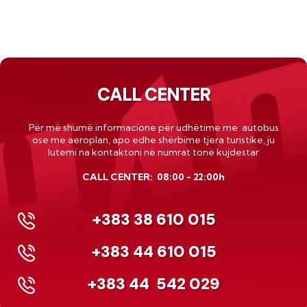
CALL CENTER
Për më shumë informacione për udhëtime me autobus
ose me
aeroplan
, apo edhe shërbime tjera turistike, ju
lutemi na kontaktoni në numrat tonë kujdestar
CALL CENTER: 08:00 - 22:00h
+383 38 610 015
+383 44 610 015
+383 44
542 029