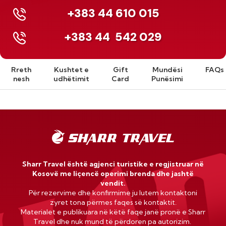
+383 44 610 015
+383 44
542 029
Rreth
Kushtet e
Gift
Mundësi
FAQs
nesh
udhëtimit
Card
Punësimi
Sharr Travel është agjenci turistike e regjistruar në
Kosovë me liçencë operimi brenda dhe jashtë
vendit.
Për rezervime dhe konfirmime ju lutem kontaktoni
zyret tona përmes faqes së kontaktit.
Materialet e publikuara në këtë faqe janë pronë e Sharr
Travel dhe nuk mund të përdoren pa autorizim.