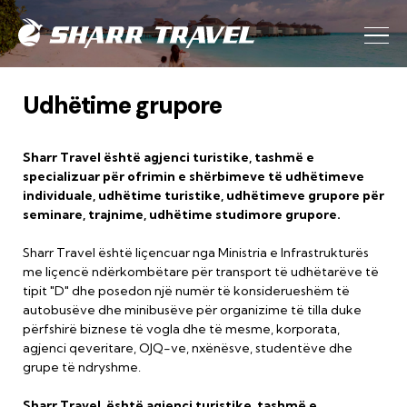
Udhëtime grupore
Sharr Travel është agjenci turistike, tashmë e
specializuar për ofrimin e shërbimeve të udhëtimeve
individuale, udhëtime turistike, udhëtimeve grupore për
seminare, trajnime, udhëtime studimore grupore.
Sharr Travel është liçencuar nga Ministria e Infrastrukturës
me liçencë ndërkombëtare për transport të udhëtarëve të
tipit "D" dhe posedon një numër të konsiderueshëm të
autobusëve dhe minibusëve për organizime të tilla duke
përfshirë biznese të vogla dhe të mesme, korporata,
agjenci qeveritare, OJQ-ve, nxënësve, studentëve dhe
grupe të ndryshme.
Sharr Travel është agjenci turistike, tashmë e