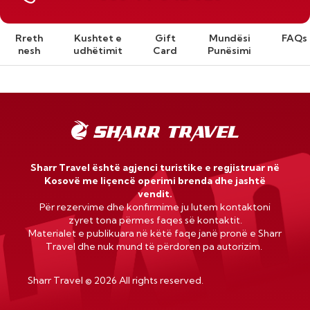
Rreth
Kushtet e
Gift
Mundësi
FAQs
nesh
udhëtimit
Card
Punësimi
Sharr Travel është agjenci turistike e regjistruar në
Kosovë me liçencë operimi brenda dhe jashtë
vendit.
Për rezervime dhe konfirmime ju lutem kontaktoni
zyret tona përmes faqes së kontaktit.
Materialet e publikuara në këtë faqe janë pronë e Sharr
Travel dhe nuk mund të përdoren pa autorizim.
Sharr Travel
©
2026 All rights reserved.