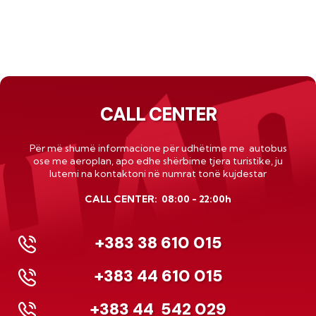
CALL CENTER
Për më shumë informacione për udhëtime me autobus
ose me
aeroplan
, apo edhe shërbime tjera turistike, ju
lutemi na kontaktoni në numrat tonë kujdestar
CALL CENTER: 08:00 - 22:00h
+383 38 610 015
+383 44 610 015
+383 44
542 029