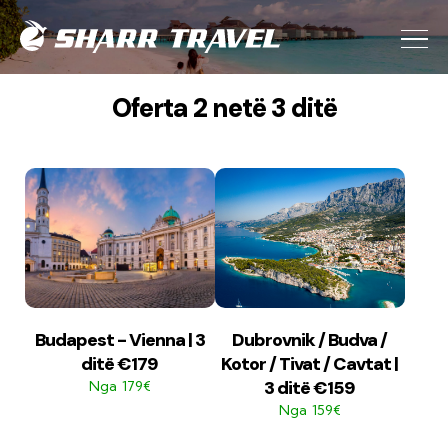
Oferta 2 netë 3 ditë
Budapest - Vienna | 3
Dubrovnik / Budva /
ditë €179
Kotor / Tivat / Cavtat |
3 ditë €159
179€
Nga
159€
Nga