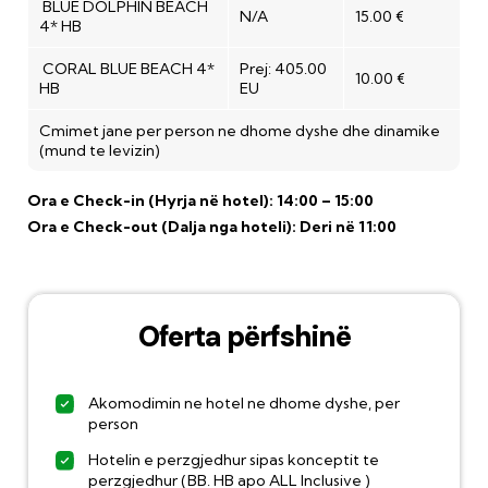
BLUE DOLPHIN BEACH
N/A
15.00 €
4* HB
CORAL BLUE BEACH 4*
Prej: 405.00
10.00 €
HB
EU
Cmimet jane per person ne dhome dyshe dhe dinamike
(mund te levizin)
Ora e Check-in (Hyrja në hotel):
14:00 – 15:00
Ora e Check-out (Dalja nga hoteli):
Deri në 11:00
Oferta përfshinë
Akomodimin ne hotel ne dhome dyshe, per
person
Hotelin e perzgjedhur sipas konceptit te
perzgjedhur (BB. HB apo ALL Inclusive )