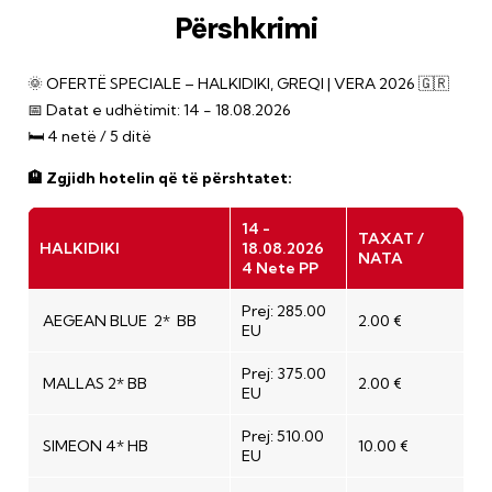
Përshkrimi
🌞 OFERTË SPECIALE – HALKIDIKI, GREQI | VERA 2026 🇬🇷
📅 Datat e udhëtimit:
14 - 18.08.2026
🛏️ 4 netë / 5 ditë
🏨 Zgjidh hotelin që të përshtatet:
14 -
TAXAT /
HALKIDIKI
18.08.2026
NATA
4 Nete PP
Prej: 285.00
AEGEAN BLUE 2* BB
2.00 €
EU
Prej: 375.00
MALLAS 2* BB
2.00 €
EU
Prej: 510.00
SIMEON 4* HB
10.00 €
EU