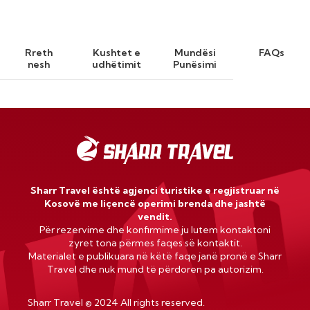
Rreth
Kushtet e
Mundësi
FAQs
nesh
udhëtimit
Punësimi
Sharr Travel është agjenci turistike e regjistruar në
Kosovë me liçencë operimi brenda dhe jashtë
vendit.
Për rezervime dhe konfirmime ju lutem kontaktoni
zyret tona përmes faqes së kontaktit.
Materialet e publikuara në këtë faqe janë pronë e Sharr
Travel dhe nuk mund të përdoren pa autorizim.
Sharr Travel
©
2024 All rights reserved.