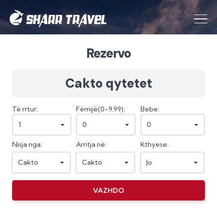
Rezervo
Cakto qytetet
Të rrtur:
Fëmijë(0-9.99):
Bebe:
1
0
0
Nisja nga:
Arritja në:
Kthyese:
Cakto
Cakto
Jo
VAZHDO