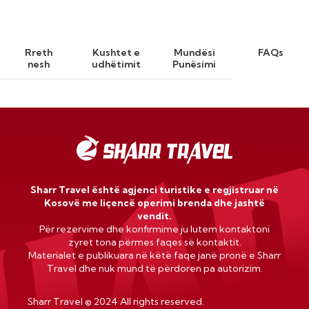
Rreth
Kushtet e
Mundësi
FAQs
nesh
udhëtimit
Punësimi
Sharr Travel është agjenci turistike e regjistruar në
Kosovë me liçencë operimi brenda dhe jashtë
vendit.
Për rezervime dhe konfirmime ju lutem kontaktoni
zyret tona përmes faqes së kontaktit.
Materialet e publikuara në këtë faqe janë pronë e Sharr
Travel dhe nuk mund të përdoren pa autorizim.
Sharr Travel
©
2024 All rights reserved.