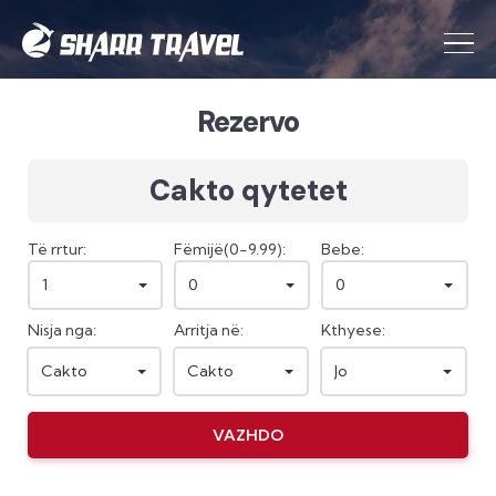
Rezervo
Cakto qytetet
Të rrtur:
Fëmijë(0-9.99):
Bebe:
1
0
0
Nisja nga:
Arritja në:
Kthyese:
Cakto
Cakto
Jo
VAZHDO