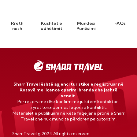
Rreth
Kushtet e
Mundësi
FAQs
nesh
udhëtimit
Punësimi
Sharr Travel është agjenci turistike e regjistruar në
Kosovë me liçencë operimi brenda dhe jashtë
vendit.
Për rezervime dhe konfirmime ju lutem kontaktoni
zyret tona përmes faqes së kontaktit.
Materialet e publikuara në këtë faqe janë pronë e Sharr
Travel dhe nuk mund të përdoren pa autorizim.
Sharr Travel
©
2024 All rights reserved.