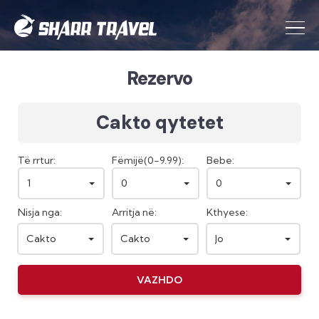
Rezervo
Cakto qytetet
Të rrtur:
Fëmijë(0-9.99):
Bebe:
1
0
0
Nisja nga:
Arritja në:
Kthyese:
Cakto
Cakto
Jo
VAZHDO