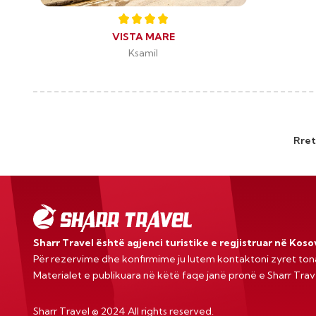
VISTA MARE
Ksamil
Rret
Sharr Travel është agjenci turistike e regjistruar në Kos
Për rezervime dhe konfirmime ju lutem kontaktoni zyret ton
Materialet e publikuara në këtë faqe janë pronë e Sharr Tra
Sharr Travel
©
2024 All rights reserved.