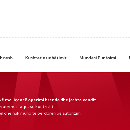
h nesh
Kushtet e udhëtimit
Mundësi Punësimi
ovë me liçencë operimi brenda dhe jashtë vendit.
a përmes faqes së kontaktit.
vel dhe nuk mund të përdoren pa autorizim.