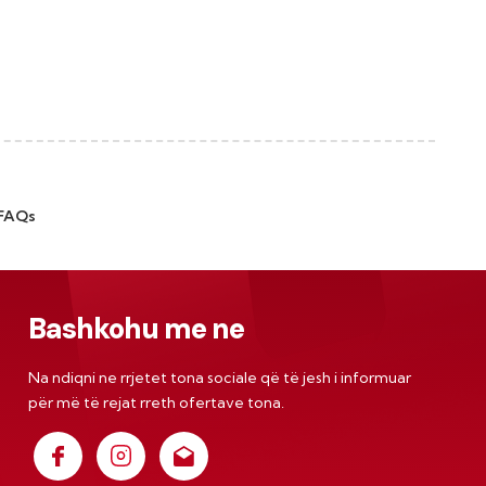
FAQs
Bashkohu me ne
Na ndiqni ne rrjetet tona sociale që të jesh i informuar
për më të rejat rreth ofertave tona.