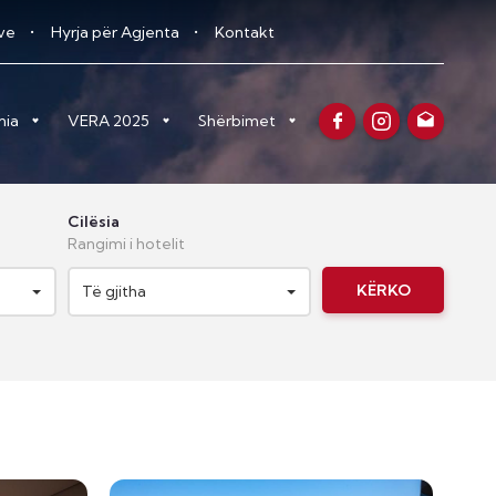
eve
Hyrja për Agjenta
Kontakt
nia
VERA 2025
Shërbimet
Cilësia
Rangimi i hotelit
KËRKO
Të gjitha