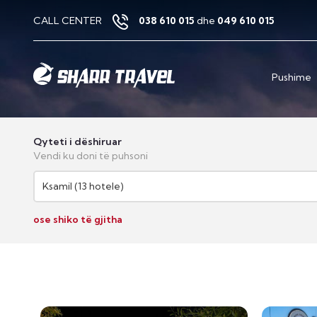
CALL CENTER
038 610 015
dhe
049 610 015
Pushime
Qyteti i dëshiruar
Vendi ku doni të puhsoni
Ksamil (13 hotele)
ose shiko të gjitha